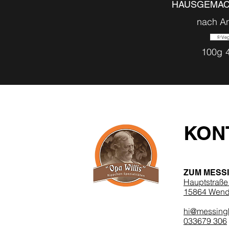
HAUSGEMAC
nach A
Ve
100g
KON
ZUM MESS
Hauptstraße
15864 Wendi
hi@messing
033679 306