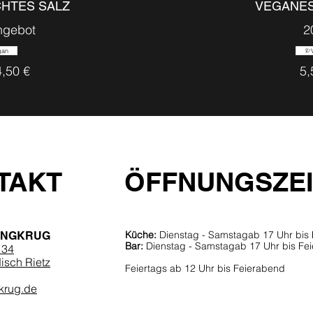
HTES SALZ
VEGANE
ngebot
2
gan
4,50 €
5,
TAKT
ÖFFNUNGSZE
Küche:
Dienstag - Samstagab 17 Uhr bis
INGKRUG
Bar:
Dienstag - Samstagab 17 Uhr bis Fe
 34
sch Rietz
Feiertags ab 12 Uhr bis Feierabend
krug.de