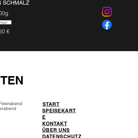
S SCHMALZ
00g
Vegan
50 €
ITEN
 Feierabend
START
ierabend
SPEISEKART
E
KONTAKT
ÜBER UNS
DATENSCHUTZ